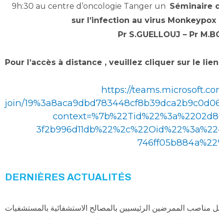
9h:30 au centre d’oncologie Tanger un
Séminaire d
sur l’infection au virus Monkeypo
Pr S.GUELLOUJ – Pr M.
Pour l’accès à distance , veuillez cliquer sur le lien
https://teams.microsoft.c
join/19%3a8aca9dbd783448cf8b39dca2b9c0d06
context=%7b%22Tid%22%3a%2202d80
3f2b996d11db%22%2c%22Oid%22%3a%224
746ff05b884a%22
DERNIÈRES ACTUALITÉS
غل مناصب الممرضين الرئيسيين بالمصالح الاستشفائية بالمستشفيات