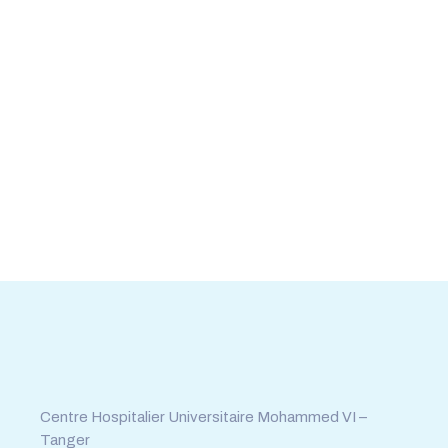
Tél : 0539.392.465
Fax : 0539.392.464
Centre Hospitalier Universitaire Mohammed VI –
Tanger