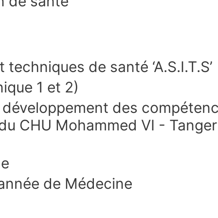
en de santé
 techniques de santé ‘A.S.I.T.S’
ique 1 et 2)
u développement des compétence
 du CHU Mohammed VI - Tanger / 
le
 année de Médecine