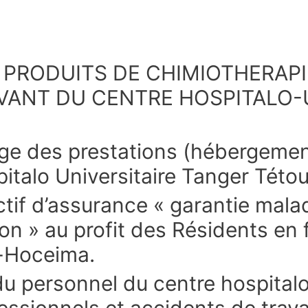
ES PRODUITS DE CHIMIOTHERAP
EVANT DU CENTRE HOSPITALO
e des prestations (hébergement, 
pitalo Universitaire Tanger Tét
tif d’assurance « garantie mala
ion » au profit des Résidents en
l-Hoceima.
u personnel du centre hospital
ssionnels et accidents de travai