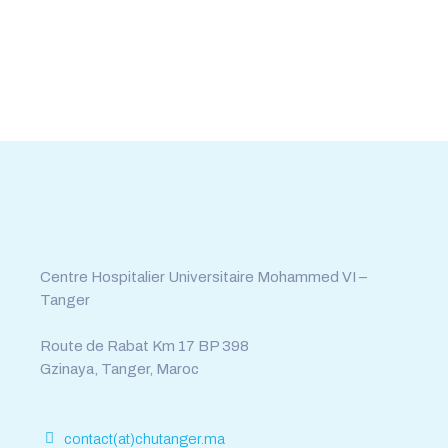
Tél : 0539.392.465
Fax : 0539.392.464
Centre Hospitalier Universitaire Mohammed VI –
Tanger
Route de Rabat Km 17 BP 398
Gzinaya, Tanger, Maroc
contact(at)chutanger.ma