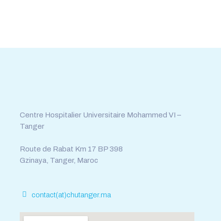
Tél : 0539.392.465
Fax : 0539.392.464
Centre Hospitalier Universitaire Mohammed VI –
Tanger
Route de Rabat Km 17 BP 398
Gzinaya, Tanger, Maroc
contact(at)chutanger.ma