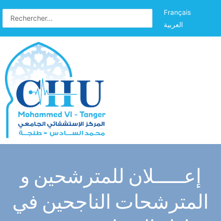
Français
العربية
إعـــــلان للمترشحين و
المترشحات الناجحين في