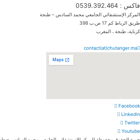
فاكس : 0539.392.464
المركز الإستشفائي الجامعي محمد السادس – طنجة
طريق الرباط كم 17 ص.ب 398
كزناية، طنجة ، المغرب
contact(at)chutanger.ma
Facebook
Linkedin
Twitter
Youtube
جميع الحقوق محفوظة للمركز الإستشفائي الجامعي محمد السادس – ط