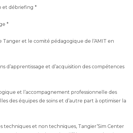
o et débriefing
* Une 2
* Cette journée a été sanctionnée par une évaluation du programme pédagogique et des objectifs d’apprentissage.
e Tanger et le comité pédagogique de l’AMIT en
ns d’apprentissage et d’acquisition des compétences
gogique et l’accompagnement professionnelle des
es des équipes de soins et d’autre part à optimiser la
s techniques et non techniques, Tangier’Sim Center