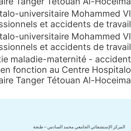
taire Tanger Tétouan Al-Hoceima.
italo-universitaire Mohammed VI
sionnels et accidents de travail.
talo-universitaire Mohammed VI
sionnels et accidents de travail.
tie maladie-maternité - accident
s en fonction au Centre Hospitalo
taire Tanger Tétouan Al-Hoceima.
هاتف : 0539.392.465
فاكس : 0539.392.464
المركز الإستشفائي الجامعي محمد السادس – طنجة