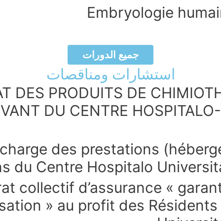
Embryologie humai
جميع الدورات
استشارات ومناقصات
HAT DES PRODUITS DE CHIMIOT
EVANT DU CENTRE HOSPITALO
charge des prestations (hébergem
ns du Centre Hospitalo Universi
t collectif d’assurance « garan
isation » au profit des Résident