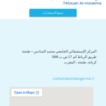
Tétouan Al-Hoceima.
جميع الاستشارات
هاتف : 0539.392.465
فاكس : 0539.392.464
المركز الإستشفائي الجامعي محمد السادس – طنجة
طريق الرباط كم 17 ص.ب 398
كزناية، طنجة ، المغرب
contact(at)chutanger.ma