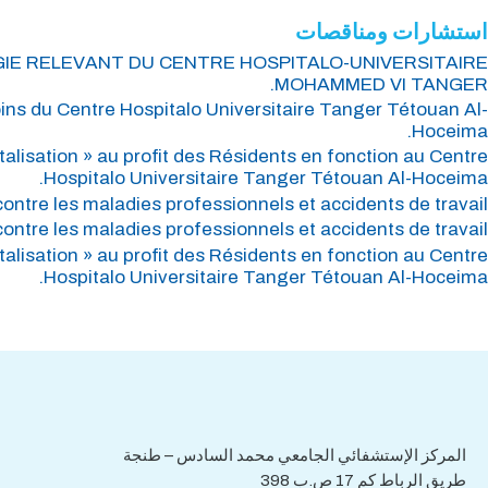
استشارات ومناقصات
OGIE RELEVANT DU CENTRE HOSPITALO-UNIVERSITAIRE
MOHAMMED VI TANGER.
oins du Centre Hospitalo Universitaire Tanger Tétouan Al-
Hoceima.
talisation » au profit des Résidents en fonction au Centre
Hospitalo Universitaire Tanger Tétouan Al-Hoceima.
tre les maladies professionnels et accidents de travail.
tre les maladies professionnels et accidents de travail.
talisation » au profit des Résidents en fonction au Centre
Hospitalo Universitaire Tanger Tétouan Al-Hoceima.
جميع الاستشارات
المناقصات
هاتف : 0539.392.465
فاكس : 0539.392.464
المركز الإستشفائي الجامعي محمد السادس – طنجة
طريق الرباط كم 17 ص.ب 398