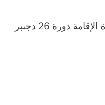
إعـــــلان للمترشحين و المترشحات الناجحين في مباراة الإقامة دورة 26 دجنبر