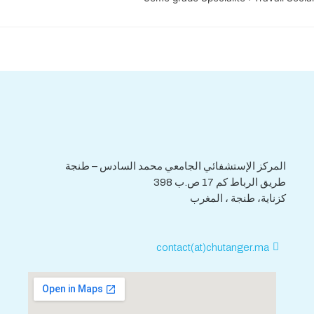
هاتف : 0539.392.465
فاكس : 0539.392.464
المركز الإستشفائي الجامعي محمد السادس – طنجة
طريق الرباط كم 17 ص.ب 398
كزناية، طنجة ، المغرب
contact(at)chutanger.ma