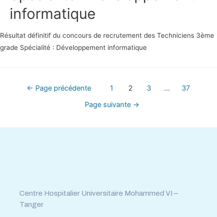
informatique
Résultat définitif du concours de recrutement des Techniciens 3ème
grade Spécialité : Développement informatique
←
Page précédente
1
2
3
…
37
Page suivante
→
Tél : 0539.392.465
Fax : 0539.392.464
Centre Hospitalier Universitaire Mohammed VI –
Tanger