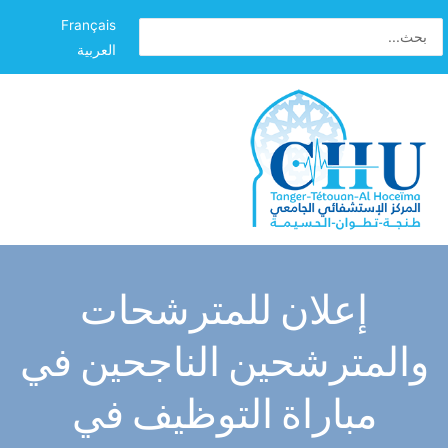
Français
العربية
إعلان للمترشحات
والمترشحين الناجحين في
مباراة التوظيف في