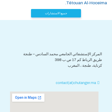
Tétouan Al-Hoceima.
جميع الاستشارات
هاتف : 0539.392.465
فاكس : 0539.392.464
المركز الإستشفائي الجامعي محمد السادس – طنجة
طريق الرباط كم 17 ص.ب 398
كزناية، طنجة ، المغرب
contact(at)chutanger.ma