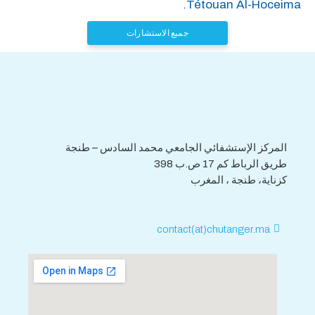
Tétouan Al-Hoceima.
جميع الاستشارات
هاتف : 0539.392.465
فاكس : 0539.392.464
المركز الإستشفائي الجامعي محمد السادس – طنجة
طريق الرباط كم 17 ص.ب 398
كزناية، طنجة ، المغرب
contact(at)chutanger.ma