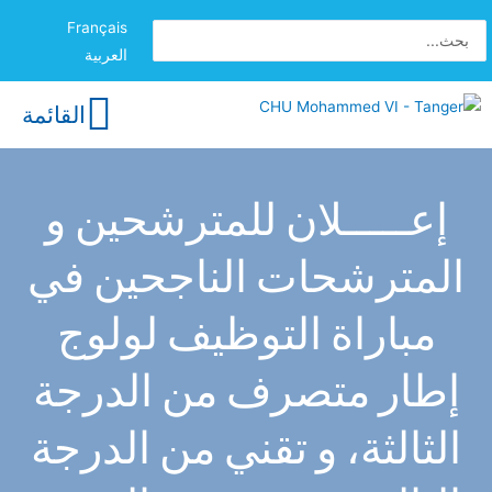
Français
العربية
القائمة
إعـــــلان للمترشحين و
المترشحات الناجحين في
مباراة التوظيف لولوج
إطار متصرف من الدرجة
الثالثة، و تقني من الدرجة